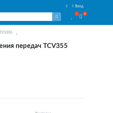
Вход
0
 TCV355
ения передач TCV355