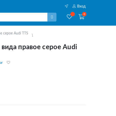
Вход
0
е серое Audi TTS
 вида правое серое Audi
ar