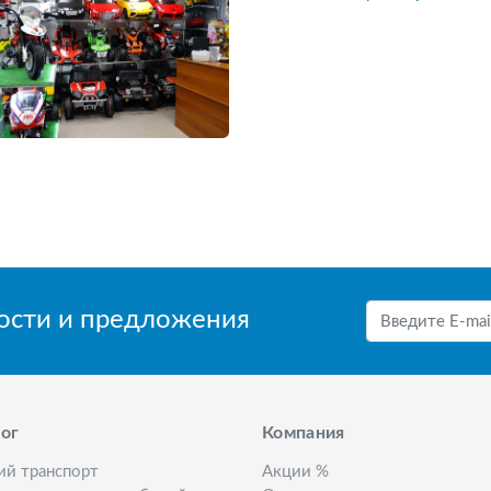
вости и предложения
ог
Компания
ий транспорт
Акции %