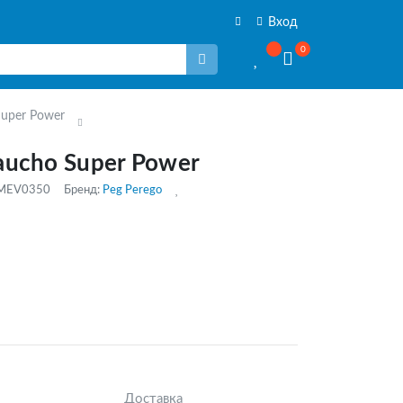
Вход
0
uper Power
ucho Super Power
MMEV0350
Бренд:
Peg Perego
Доставка