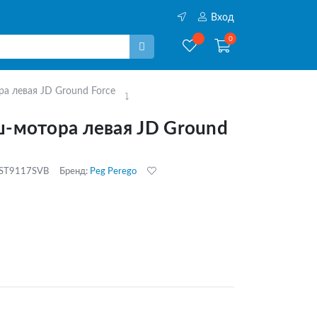
Вход
0
а левая JD Ground Force
-мотора левая JD Ground
PST9117SVB
Бренд:
Peg Perego