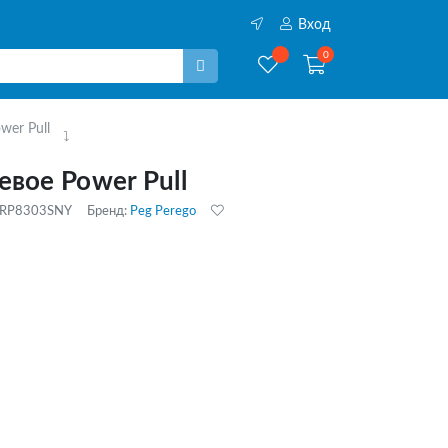
Вход
0
wer Pull
евое Power Pull
ARP8303SNY
Бренд:
Peg Perego