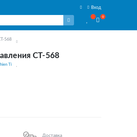
Вход
0
СТ-568
авления СТ-568
hien Ti
Доставка