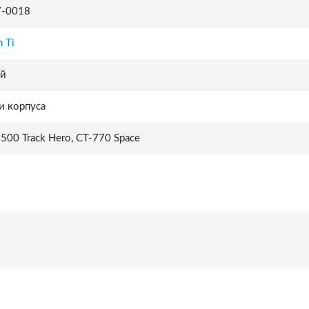
7-0018
n Ti
ай
и корпуса
500 Track Hero, СТ-770 Space