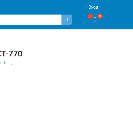
Вход
0
СТ-770
n Ti