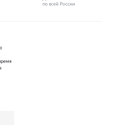
по всей России
ю
время
я