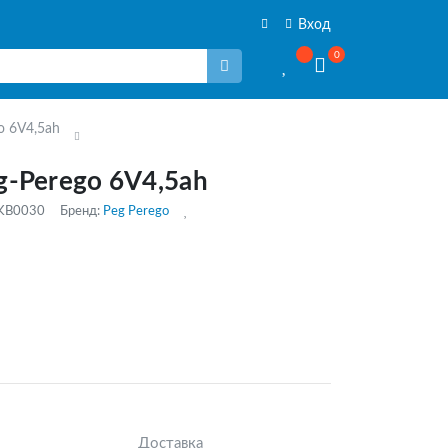
Вход
0
o 6V4,5ah
-Perego 6V4,5ah
AKB0030
Бренд:
Peg Perego
Доставка