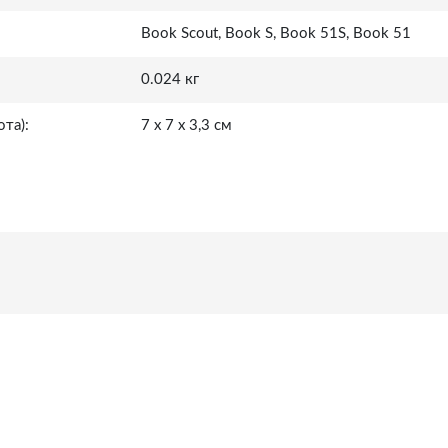
Book Scout, Book S, Book 51S, Book 51
0.024 кг
та):
7 х 7 х 3,3 см