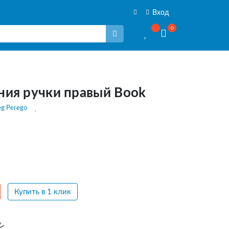
Вход
0
ния ручки правый Book
eg Perego
Купить в 1 клик