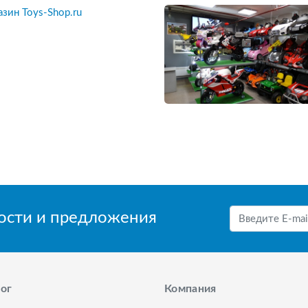
вости и предложения
ог
Компания