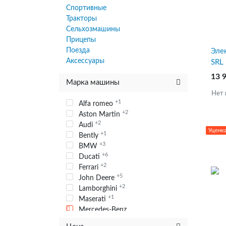
Спортивные
Тракторы
Сельхозмашины
Прицепы
Поезда
Эле
Аксессуары
SRL
13 
Марка машины
Нет 
+1
Alfa romeo
+2
Aston Martin
+2
Audi
Уценк
+1
Bently
+3
BMW
+6
Ducati
+2
Ferrari
+5
John Deere
+2
Lamborghini
+1
Maserati
Mercedes-Benz
+4
Polaris