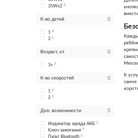
Допол
3
35Wx2
кнопка
вмест
К-во детей
Без
3
1
Кажды
1
2
ребён
крепки
Возраст, от
самост
Merced
5
3+
К усл
К-во скоростей
самое
корот
2
1
2
2
Доп. возможности
1
Индикатор заряда АКБ
1
Ключ зажигания
2
Пульт Bluetooth