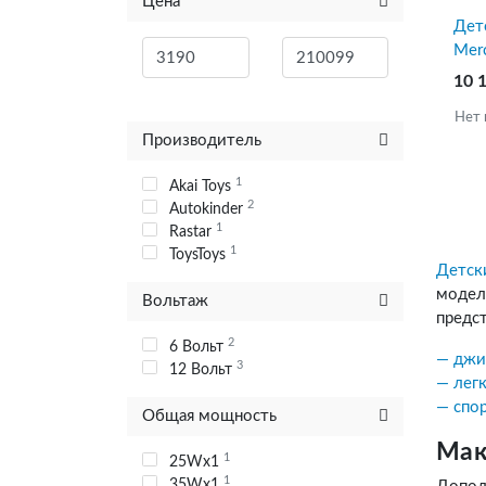
Цена
+1
Range Rover
Дет
+1
Toyota
Mer
+2
Vespa
+1
Volkswagen
10 
Нет 
Производитель
1
Akai Toys
2
Autokinder
1
Rastar
1
ToysToys
Детск
модел
Вольтаж
предс
2
6 Вольт
джи
3
12 Вольт
лег
спо
Общая мощность
Мак
1
25Wx1
1
35Wx1