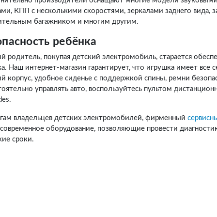
нительно производители оснащают многие модели звуковыми
ми, КПП с несколькими скоростями, зеркалами заднего вида, з
ительным багажником и многим другим.
опасность ребёнка
й родитель, покупая детский электромобиль, старается обесп
ка. Наш интернет-магазин гарантирует, что игрушка имеет все
й корпус, удобное сиденье с поддержкой спины, ремни безопа
оятельно управлять авто, воспользуйтесь пультом дистанцион
es.
угам владельцев детских электромобилей, фирменный
сервисн
 современное оборудование, позволяющие провести диагности
кие сроки.