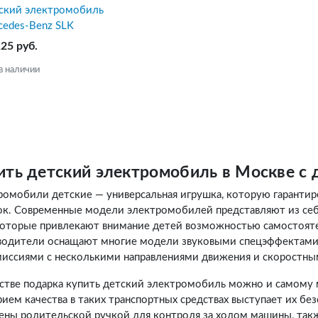
ский электромобиль
cedes-Benz SLK
125 руб.
в наличии
ить детский электромобиль в Москве с 
ромобили детские — универсальная игрушка, которую гарантир
ок. Современные модели электромобилей представляют из се
 которые привлекают внимание детей возможностью самостоят
водители оснащают многие модели звуковыми спецэффектами,
миссиями с несколькими направлениями движения и скоростн
естве подарка купить детский электромобиль можно и самом
ием качества в таких транспортных средствах выступает их бе
ены родительской ручкой для контроля за ходом машины, так