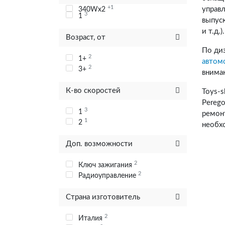
+1
управ
340Wx2
3
1
выпус
и т.д.).
Возраст, от
По ди
2
1+
автом
2
3+
внима
К-во скоростей
Toys-
Perego
3
1
ремон
1
2
необх
Доп. возможности
2
Ключ зажигания
2
Радиоуправление
Страна изготовитель
2
Италия