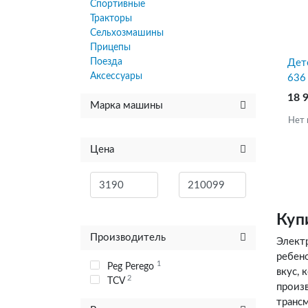
Спортивные
Тракторы
Сельхозмашины
Прицепы
Поезда
Дет
Аксессуары
636 
18 
Марка машины
Нет 
Цена
Куп
Производитель
Элект
ребен
1
Peg Perego
вкус,
2
TCV
произ
транс