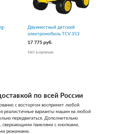
eg-
Двухместный детский
электромобиль TCV 353
Panther II
17 775 руб.
Нет в наличии
доставкой по всей России
ованно с восторгом воспримет любой
бя реалистичные варианты машин на любой
ельно передвигаться. Дополнительно
 сверкающими панелями с кнопками,
ыми режимами.