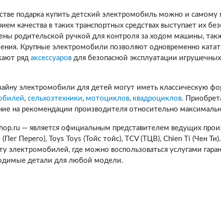
естве подарка купить детский электромобиль можно и самом
ием качества в таких транспортных средствах выступает их бе
ены родительской ручкой для контроля за ходом машины, так
ления. Крупные электромобили позволяют одновременно катат
кают ряд
аксессуаров
для безопасной эксплуатации игрушечны
зайну электромобили для детей могут иметь классическую ф
обилей
,
сельхозтехники
,
мотоциклов
,
квадроциклов
. Приобрет
ние на рекомендации производителя относительно максимально
shop.ru — является официальным представителем ведущих про
 (Пег Перего), Toys Toys (Тойс тойс), TCV (ТЦВ), Chien Ti (Чен 
ту электромобилей, где можно воспользоваться услугами гара
одимые детали для любой модели.