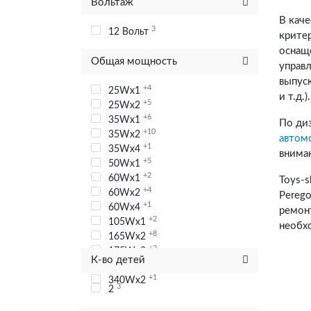
Вольтаж
В кач
3
12 Вольт
критер
оснащ
Общая мощность
управ
выпус
+4
25Wx1
и т.д.).
+5
25Wx2
+6
35Wx1
По ди
+10
35Wx2
автом
+1
35Wx4
внима
+5
50Wx1
+2
60Wx1
Toys-
+4
60Wx2
Perego
+1
60Wx4
ремон
+2
105Wx1
необх
+8
165Wx2
+2
175Wx2
К-во детей
240Wx2
+1
340Wx2
3
2