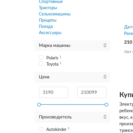
Спортивные
Тракторы
Сельхозмашины
Прицепы
Поезда
Дет
Аксессуары
Pere
Sha
210
Марка машины
Нет 
1
Polaris
1
Toyota
Цена
Куп
Элект
ребен
Производитель
вкус,
произ
1
Autokinder
транс