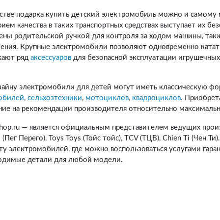
естве подарка купить детский электромобиль можно и самом
ием качества в таких транспортных средствах выступает их бе
ены родительской ручкой для контроля за ходом машины, так
ления. Крупные электромобили позволяют одновременно катат
кают ряд
аксессуаров
для безопасной эксплуатации игрушечны
зайну электромобили для детей могут иметь классическую ф
обилей
,
сельхозтехники
,
мотоциклов
,
квадроциклов
. Приобрет
ние на рекомендации производителя относительно максимально
shop.ru — является официальным представителем ведущих про
 (Пег Перего), Toys Toys (Тойс тойс), TCV (ТЦВ), Chien Ti (Чен 
ту электромобилей, где можно воспользоваться услугами гара
одимые детали для любой модели.