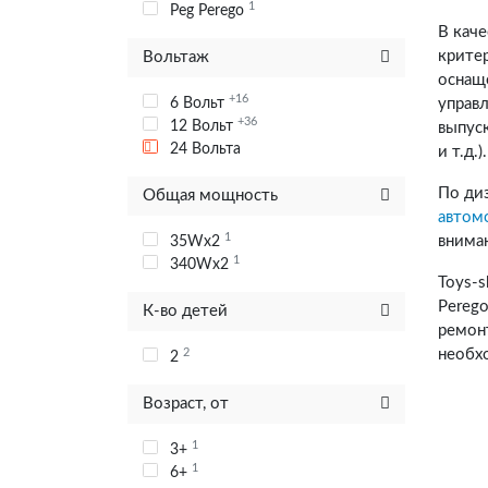
1
Peg Perego
В кач
критер
Вольтаж
оснащ
+16
6 Вольт
управ
+36
12 Вольт
выпус
24 Вольта
и т.д.).
По ди
Общая мощность
автом
1
внима
35Wx2
1
340Wx2
Toys-
Perego
К-во детей
ремон
необх
2
2
Возраст, от
1
3+
1
6+