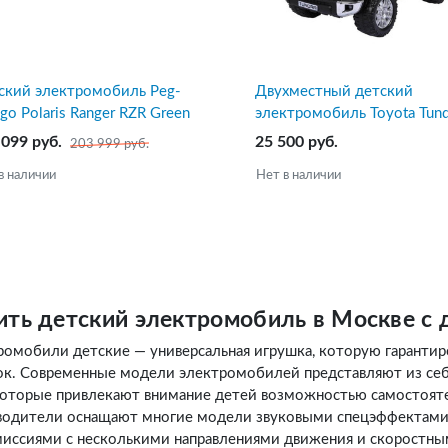
ский электромобиль Peg-
Двухместный детский
go Polaris Ranger RZR Green
электромобиль Toyota Tund
dow 2019
JJ2255
 099 руб.
25 500 руб.
203 999 руб.
в наличии
Нет в наличии
ить детский электромобиль в Москве с 
ромобили детские — универсальная игрушка, которую гарантир
ок. Современные модели электромобилей представляют из се
 которые привлекают внимание детей возможностью самостоят
водители оснащают многие модели звуковыми спецэффектами,
миссиями с несколькими направлениями движения и скоростн