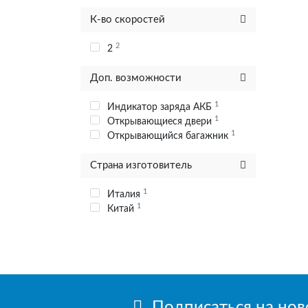
К-во скоростей
2
2
Доп. возможности
1
Индикатор заряда АКБ
1
Открывающиеся двери
1
Открывающийся багажник
Страна изготовитель
1
Италия
1
Китай
Подписаться на но