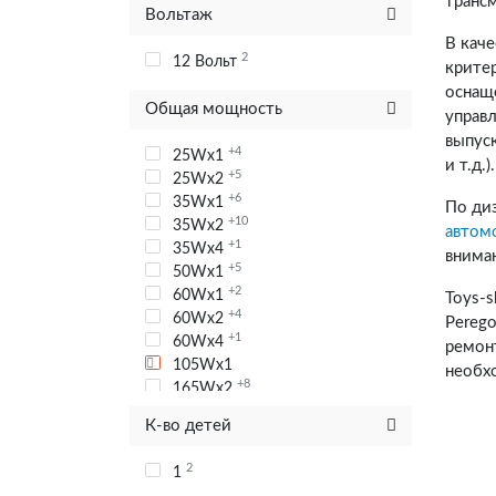
транс
Вольтаж
В кач
2
12 Вольт
критер
оснащ
Общая мощность
управ
выпус
+4
25Wx1
и т.д.).
+5
25Wx2
+6
35Wx1
По ди
+10
35Wx2
автом
+1
35Wx4
внима
+5
50Wx1
+2
60Wx1
Toys-
+4
60Wx2
Perego
+1
60Wx4
ремон
105Wx1
необх
+8
165Wx2
+2
175Wx2
К-во детей
+3
240Wx2
+1
340Wx2
2
1