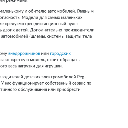
ыми режимами.
у маленькому любителю автомобилей. Главным
зопасность. Модели для самых маленьких
же предусмотрен дистанционный пульт
ь двоих детей. Дополнительно производители
х автомобилей (шлемы, системы защиты тела
орму
внедорожников
или
городских
ая конкретную модель, стоит обращать
го веса нагрузки для игрушки.
изводителей детских электромобилей Peg-
Ти). У нас функционирует собственный сервис по
нтийного обслуживания или приобрести