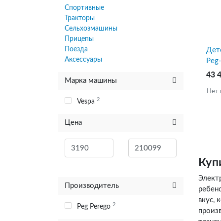
Спортивные
Тракторы
Сельхозмашины
Прицепы
Поезда
Дет
Аксессуары
Peg-
43 
Марка машины
Нет 
2
Vespa
Цена
Куп
Элект
Производитель
ребен
вкус,
2
Peg Perego
произ