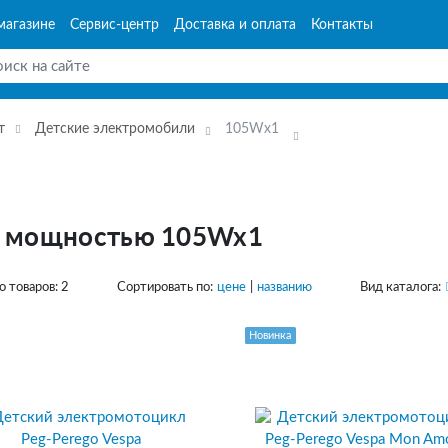
магазине
Сервис-центр
Доставка и оплата
Контакты
т
Детские электромобили
105Wx1
с мощностью 105Wx1
о товаров:
2
Сортировать по:
цене
|
названию
Вид каталога:
Новинка