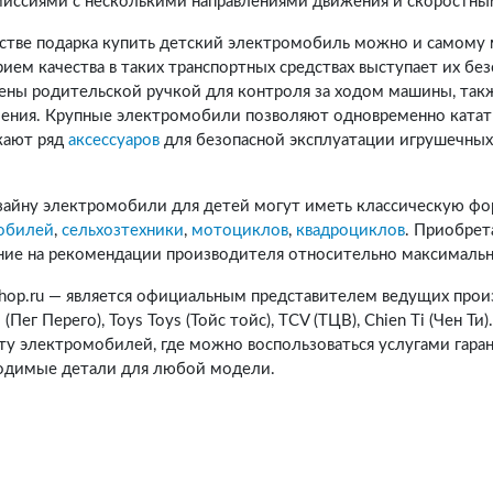
миссиями с несколькими направлениями движения и скоростн
естве подарка купить детский электромобиль можно и самом
ием качества в таких транспортных средствах выступает их бе
ены родительской ручкой для контроля за ходом машины, так
ления. Крупные электромобили позволяют одновременно катат
кают ряд
аксессуаров
для безопасной эксплуатации игрушечны
зайну электромобили для детей могут иметь классическую ф
обилей
,
сельхозтехники
,
мотоциклов
,
квадроциклов
. Приобрет
ние на рекомендации производителя относительно максимально
shop.ru — является официальным представителем ведущих про
 (Пег Перего), Toys Toys (Тойс тойс), TCV (ТЦВ), Chien Ti (Чен 
ту электромобилей, где можно воспользоваться услугами гара
одимые детали для любой модели.